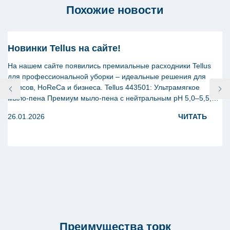
Похожие новости
Новинки Tellus на сайте!
На нашем сайте появились премиальные расходники Tellus
для профессиональной уборки – идеальные решения для
офисов, HoReCa и бизнеса. Tellus 443501: Ультрамягкое
мыло-пена Премиум мыло-пена с нейтральным pH 5,0–5,5,
98% натуральных ингредиентов и биоразлагаемых ПАВ.
26.01.2026
ЧИТАТЬ
Аромат груши, ландыша, ванили – для бережного ухода за
кожей сотрудников и клиентов. Экономичный расход,
антиоксидантная защита. Tellus 643100: Двухслойные
косметические […]
Преимущества торк