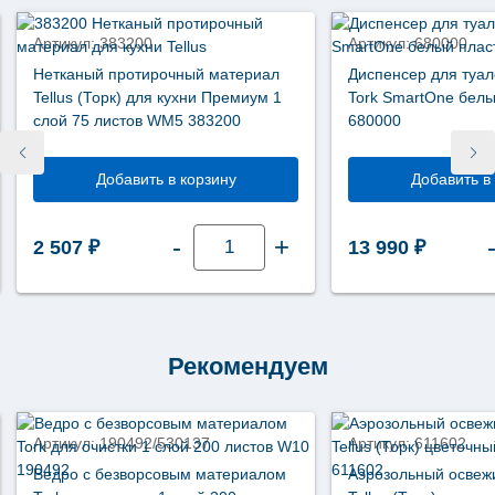
Артикул: 383200
Артикул: 680000
Нетканый протирочный материал
Диспенсер для туал
Tellus (Торк) для кухни Премиум 1
Tork SmartOne белы
слой 75 листов WM5 383200
680000
Добавить в корзину
Добавить в
Количество
-
+
2 507
₽
13 990
₽
товара
Нетканый
протирочный
материал
Tellus
(Торк)
для
кухни
Рекомендуем
Премиум
1
слой
75
листов
Артикул: 190492/530137
Артикул: 611602
WM5
383200
Ведро с безворсовым материалом
Аэрозольный освеж