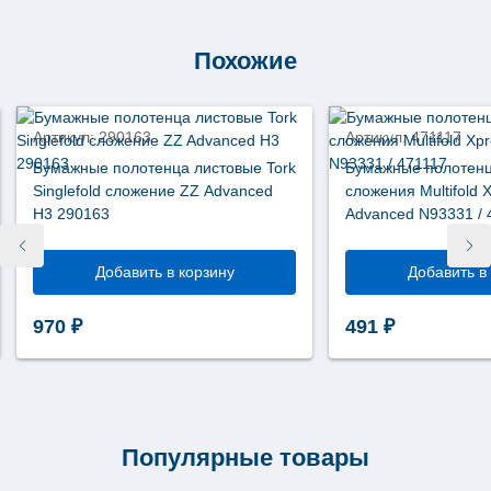
листовых
полотенец
Tork
Elevation
Похожие
черный
пластик
Нет в наличии
Нет в наличии
Н2
552208
Артикул: 290163
Артикул: 471117
Бумажные полотенца листовые Tork
Бумажные полотенц
Singlefold сложение ZZ Advanced
сложения Multifold 
Н3 290163
Advanced N93331 / 
Добавить в корзину
Добавить в
970
₽
491
₽
Популярные товары
новинка