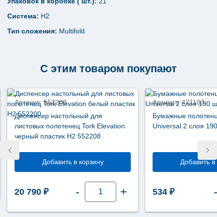
Упаковок в коробке ( шт.):
21
Система:
Н2
Тип сложения:
Multifold
С этим товаром покупают
Артикул: 552208
Артикул: 471103
Диспенсер настольный для
Бумажные полотенц
листовых полотенец Tork Elevation
Universal 2 слоя 19
черный пластик Н2 552208
Добавить в корзину
Добавить в
Количество
-
+
20 790
₽
534
₽
товара
Диспенсер
настольный
для