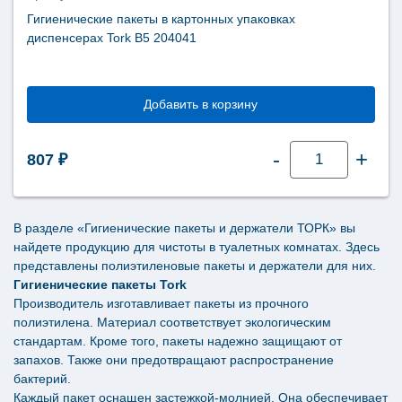
В5
566008
Гигиенические пакеты в картонных упаковках
диспенсерах Tork В5 204041
Добавить в корзину
Количество
-
+
807
₽
товара
Гигиенические
пакеты
в
картонных
упаковках
В разделе «Гигиенические пакеты и держатели ТОРК» вы
диспенсерах
найдете продукцию для чистоты в туалетных комнатах. Здесь
Tork
В5
представлены полиэтиленовые пакеты и держатели для них.
204041
Гигиенические пакеты Tork
Производитель изготавливает пакеты из прочного
полиэтилена. Материал соответствует экологическим
стандартам. Кроме того, пакеты надежно защищают от
запахов. Также они предотвращают распространение
бактерий.
Каждый пакет оснащен застежкой-молнией. Она обеспечивает