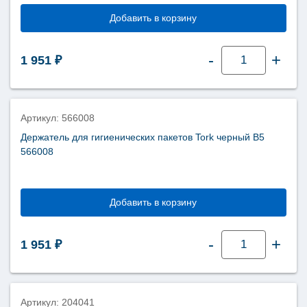
Добавить в корзину
Количество
-
+
1 951
₽
товара
Держатель
для
гигиенических
пакетов
Tork
Elevation
Артикул: 566008
B5
566000
Держатель для гигиенических пакетов Tork черный В5
566008
Добавить в корзину
Количество
-
+
1 951
₽
товара
Держатель
для
гигиенических
пакетов
Tork
черный
Артикул: 204041