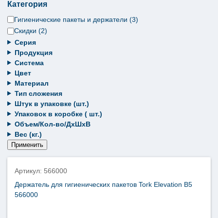
Категория
Категория
Гигиенические пакеты и держатели
(
3
)
Скидки
(
2
)
Серия
Продукция
Система
Цвет
Материал
Тип сложения
Штук в упаковке (шт.)
Упаковок в коробке ( шт.)
Объем/Кол-во/ДхШхВ
Вес (кг.)
Применить
Артикул: 566000
Держатель для гигиенических пакетов Tork Elevation B5
566000