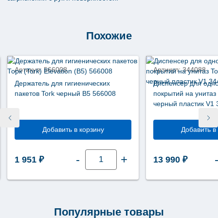
Похожие
Артикул: 566008
Артикул: 344088
Держатель для гигиенических
Диспенсер для одн
пакетов Tork черный В5 566008
покрытий на унитаз 
черный пластик V1 
Добавить в корзину
Добавить в
Количество
-
+
1 951
₽
13 990
₽
товара
Держатель
для
гигиенических
пакетов
Tork
черный
В5
Популярные товары
566008