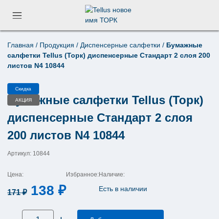
Главная
/
Продукция
/
Диспенсерные салфетки
/
Бумажные
Поиск по товарам
салфетки Tellus (Торк) диспенсерные Стандарт 2 слоя 200
×
листов N4 10844
Скидка
Бумажные салфетки Tellus (Торк)
АКЦИЯ
диспенсерные Стандарт 2 слоя
200 листов N4 10844
Артикул: 10844
Цена:
Избранное:
Наличие:
Первоначальная
Текущая
138
₽
Есть в наличии
171
₽
цена
цена:
Количество
составляла
138 ₽.