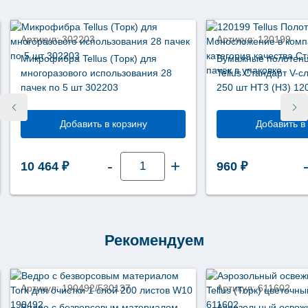
новинка
Артикул: 302203
Артикул: 120199
Микрофибра Tellus (Торк) для
Бумажные полотенц
многоразового использования 28
Tellus Стандарт V-с
пачек по 5 шт 302203
250 шт НТ3 (Н3) 12
Добавить в корзину
Добавить в
Количество
-
+
10 464
₽
960
₽
товара
Микрофибра
Tellus
(Торк)
для
многоразового
использования
28
Рекомендуем
пачек
по
5
шт
302203
Артикул: 190492/530137
Артикул: 611602
Ведро с безворсовым материалом
Аэрозольный освеж