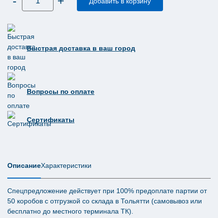
-
+
товара
Добавить в корзину
Бумажные
171 ₽.
салфетки
Tellus
(Торк)
диспенсерные
Стандарт
Быстрая доставка в ваш город
2
слоя
200
листов
N4
10844
Вопросы по оплате
Сертификаты
Описание
Характеристики
Спецпредложение действует при 100% предоплате партии от
50 коробов с отгрузкой со склада в Тольятти (самовывоз или
бесплатно до местного терминала ТК).