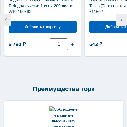
Tork для очистки 1 слой 200 листов
Tellus (Торк) цвето
W10 190492
611602
Добавить в корзину
Добавить в
Количество
-
+
6 790
₽
643
₽
товара
Ведро
с
безворсовым
материалом
Tork
для
очистки
1
слой
200
Преимущества торк
листов
W10
190492