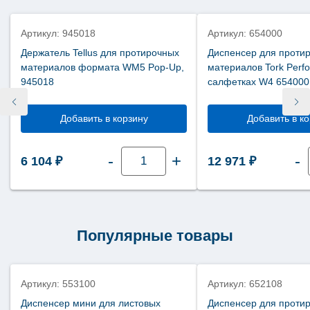
Артикул: 945018
Артикул: 654000
Держатель Tellus для протирочных
Диспенсер для проти
материалов формата WM5 Pop-Up,
материалов Tork Perf
945018
салфетках W4 654000
Добавить в корзину
Добавить в к
Количество
-
+
-
6 104
₽
12 971
₽
товара
Держатель
Tellus
для
протирочных
материалов
формата
WM5
Популярные товары
Pop-
Up,
945018
Артикул: 553100
Артикул: 652108
Диспенсер мини для листовых
Диспенсер для проти