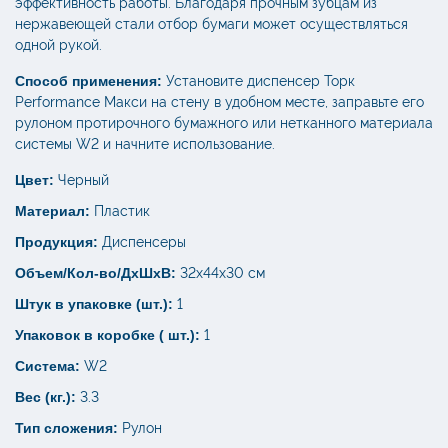
эффективность работы. Благодаря прочным зубцам из
нержавеющей стали отбор бумаги может осуществляться
одной рукой.
Способ применения:
Установите диспенсер Торк
Performance Макси на стену в удобном месте, заправьте его
рулоном протирочного бумажного или нетканного материала
системы W2 и начните использование.
Цвет:
Черный
Материал:
Пластик
Продукция:
Диспенсеры
Объем/Кол-во/ДхШхВ:
32х44х30 см
Штук в упаковке (шт.):
1
Упаковок в коробке ( шт.):
1
Система:
W2
Вес (кг.):
3.3
Тип сложения:
Рулон