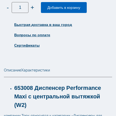
Количество
-
+
товара
Добавить в корзину
Диспенсер
для
протирочных
материалов
Быстрая доставка в ваш город
Tork
Performance
W2
Вопросы по оплате
653008
Сертификаты
Описание
Характеристики
653008 Диспенсер Performance
Maxi с центральной вытяжкой
(W2)
компании Торк относится к категории «Диспенсеры для