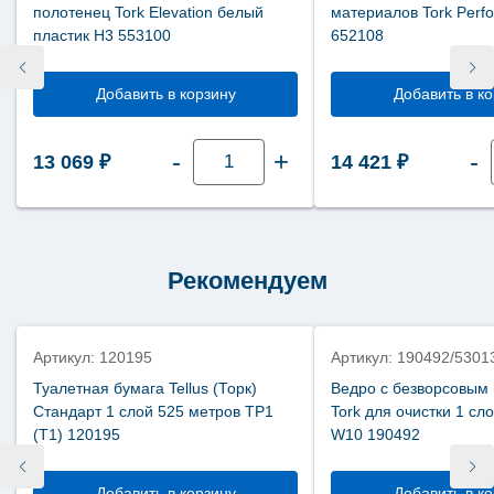
полотенец Tork Elevation белый
материалов Tork Perf
пластик Н3 553100
652108
Добавить в корзину
Добавить в к
Количество
-
+
-
13 069
₽
14 421
₽
товара
Диспенсер
мини
для
листовых
полотенец
Tork
Elevation
Рекомендуем
белый
пластик
Н3
553100
Артикул: 120195
Артикул: 190492/5301
Туалетная бумага Tellus (Торк)
Ведро с безворсовым
Стандарт 1 слой 525 метров ТР1
Tork для очистки 1 сл
(Т1) 120195
W10 190492
Добавить в корзину
Добавить в к