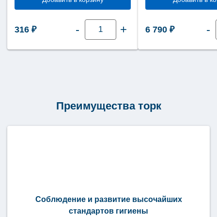
Количество
-
+
-
316
₽
6 790
₽
товара
Туалетная
бумага
Tellus
(Торк)
Стандарт
1
слой
525
метров
ТР1
Преимущества торк
(Т1)
120195
Соблюдение и развитие высочайших
стандартов гигиены