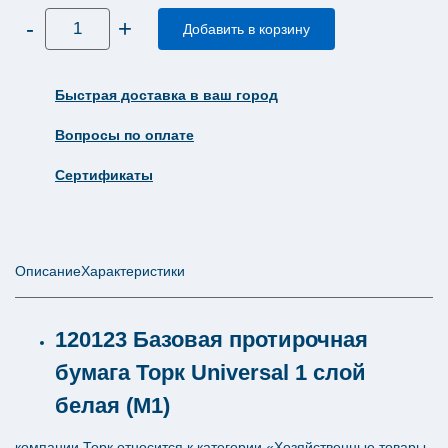
Количество
-
+
товара
Добавить в корзину
Протирочная
бумага
Tork
базовая
Быстрая доставка в ваш город
Стандарт
1
слой
Вопросы по оплате
120
метров
М1
Сертификаты
120123
Описание
Характеристики
120123 Базовая протирочная
бумага Торк Universal 1 слой
белая (М1)
компании Торк относится к категории «Хозяйственные товары,