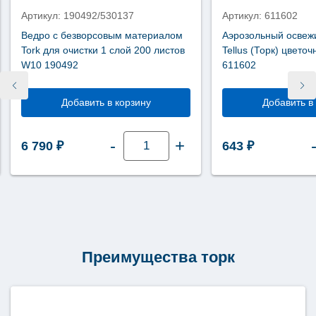
SC1
Артикул: 190492/530137
Артикул: 611602
(S1)
413500
Ведро с безворсовым материалом
Аэрозольный освеж
Tork для очистки 1 слой 200 листов
Tellus (Торк) цвето
W10 190492
611602
Добавить в корзину
Добавить в
Количество
-
+
6 790
₽
643
₽
товара
Ведро
с
безворсовым
материалом
Tork
для
очистки
1
слой
200
Преимущества торк
листов
W10
190492