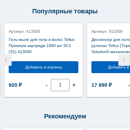
1
слой
Популярные товары
275
метров
новинка
М2
120166
Артикул: 413500
Артикул: 911008
Гель-мыло для тела и волос Tellus
Диспенсер для поло
Премиум картридж 1000 мл SC1
рулонах Tellus (Торк
(S1) 413500
Solution® механиче
пластик НТ1 91100
Добавить в корзину
Добавить в
Количество
-
+
920
₽
17 890
₽
товара
Гель-
мыло
для
тела
и
волос
Tellus
Рекомендуем
Премиум
картридж
1000
мл