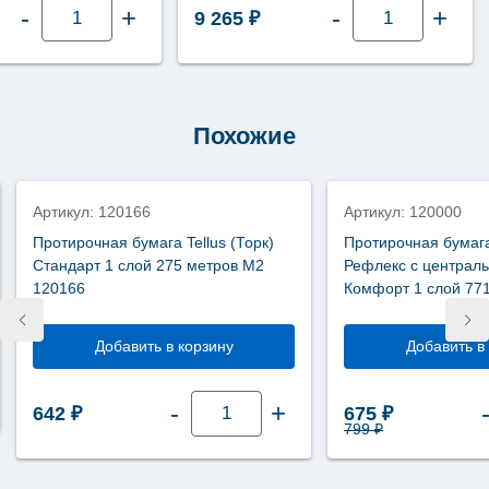
Количество
Количество
-
+
-
+
9 265
₽
товара
товара
Диспенсер
Диспенсер
для
для
протирочных
протирочных
материалов
материалов
Tork
Tork
Elevation
Performance
М1
переносной
Похожие
558000
М1
658002
Артикул: 120166
Артикул: 120000
Протирочная бумага Tellus (Торк)
Протирочная бумага 
Стандарт 1 слой 275 метров М2
Рефлекс с централ
120166
Комфорт 1 слой 771
120000
Добавить в корзину
Добавить в
Количество
-
+
Первоначальна
Текущая ц
642
₽
675
₽
товара
Протирочная
799
₽
бумага
Tellus
(Торк)
Стандарт