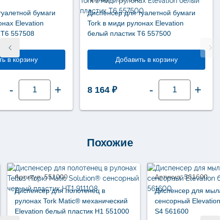
туалетной бумаги
Диспенсер для туалетной бумаги
онах Elevation
Tork в миди рулонах Elevation
 Т6 557508
белый пластик Т6 557500
ь в корзину
Добавить в корзину
Количество
Количество
-
+
-
+
8 164
₽
товара
товара
Диспенсер
Диспенсер
для
для
туалетной
туалетной
бумаги
бумаги
Tork
Tork
в
в
миди
миди
Похожие
рулонах
рулонах
Elevation
Elevation
черный
белый
пластик
пластик
Т6
Т6
Артикул: 551000
Артикул: 561600
557508
557500
Диспенсер для полотенец в
Диспенсер для мыл
рулонах Tork Matic® механический
сенсорный Elevatio
Elevation белый пластик Н1 551000
S4 561600