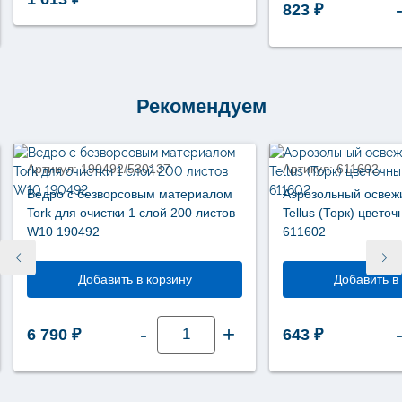
823
₽
Рекомендуем
Артикул: 190492/530137
Артикул: 611602
Ведро с безворсовым материалом
Аэрозольный освеж
Tork для очистки 1 слой 200 листов
Tellus (Торк) цвето
W10 190492
611602
Добавить в корзину
Добавить в
Количество
-
+
6 790
₽
643
₽
товара
Ведро
с
безворсовым
материалом
Tork