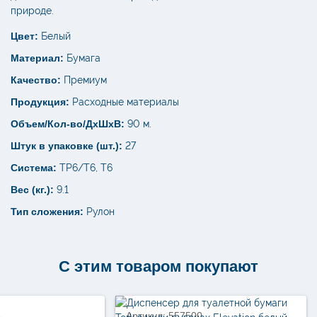
природе.
Цвет:
Белый
Материал:
Бумага
Качество:
Премиум
Продукция:
Расходные материалы
Объем/Кол-во/ДхШхВ:
90 м.
Штук в упаковке (шт.):
27
Система:
TP6/T6, T6
Вес (кг.):
9.1
Тип сложения:
Рулон
С этим товаром покупают
8
Артикул: 557500