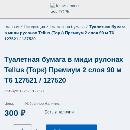
Главная
/
Продукция
/
Туалетная бумага
/
Туалетная бумага
Поиск по товарам
в миди рулонах Tellus (Торк) Премиум 2 слоя 90 м Т6
×
127521 / 127520
Туалетная бумага в миди рулонах
Tellus (Торк) Премиум 2 слоя 90 м
Т6 127521 / 127520
Артикул: 127520/127521
Цена:
Избранное:
Наличие:
300
₽
Есть в наличии
Количество