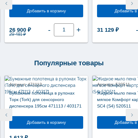
Добавить в корзину
Добавить в
Количество
-
+
Первоначальная цена составляла 29 481 ₽.
Текущая цена: 26 900 ₽.
26 900
₽
31 129
₽
товара
Диспенсер
29 481
₽
для
полотенец
в
рулонах
Tork
Matic®
Популярные товары
механический
Elevation
Нет в наличии
белый
пластик
Н1
Артикул: 471113
Артикул: 520511
551000
Бумажные полотенца в рулонах
Жидкое мыло пена T
Торк (Tork) для сенсорного
мягкое Комфорт ка
диспенсера 195см 471113 / 403171
SC4 (S4) 520511
Добавить в корзину
Добавить в
1 613
₽