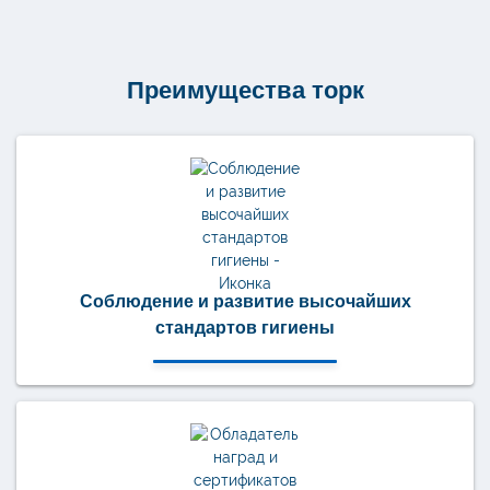
для
очистки
1
слой
200
Преимущества торк
листов
W10
190492
Соблюдение и развитие высочайших
стандартов гигиены