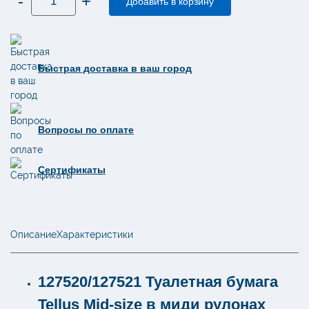
-
+
товара
Добавить в корзину
Туалетная
бумага
в
миди
рулонах
Tellus
Быстрая доставка в ваш город
(Торк)
Премиум
2
слоя
90
м
Т6
Вопросы по оплате
127521
/
127520
Сертификаты
Описание
Характеристики
127520/127521 Туалетная бумага
Tellus Mid-size в миди рулонах