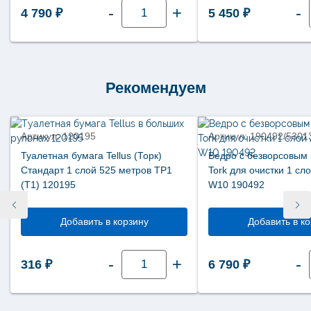
Количество
-
+
-
4 790
₽
5 450
₽
товара
Нетканый
материал
Tork
для
кухни
Premium
1
Рекомендуем
слой
75
листов
W4
473179
Артикул: 120195
Артикул: 190492/5301
Туалетная бумага Tellus (Торк)
Ведро с безворсовым
Стандарт 1 слой 525 метров ТР1
Tork для очистки 1 сл
(Т1) 120195
W10 190492
Добавить в корзину
Добавить в к
Количество
-
+
-
316
₽
6 790
₽
товара
Туалетная
бумага
Tellus
(Торк)