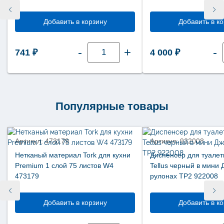
Добавить в корзину
Добавить в к
Количество
-
+
-
741
₽
4 000
₽
товара
Жидкое
мыло
Tellus
(Торк)
гигиеническое
Комфорт
картридж
Популярные товары
1000
мл
новинка
SC1
(S1)
420820
Артикул: 473179
Артикул: 922008
Нетканый материал Tork для кухни
Диспенсер для туалет
Premium 1 слой 75 листов W4
Tellus черный в мини
473179
рулонах TP2 922008
Добавить в корзину
Добавить в к