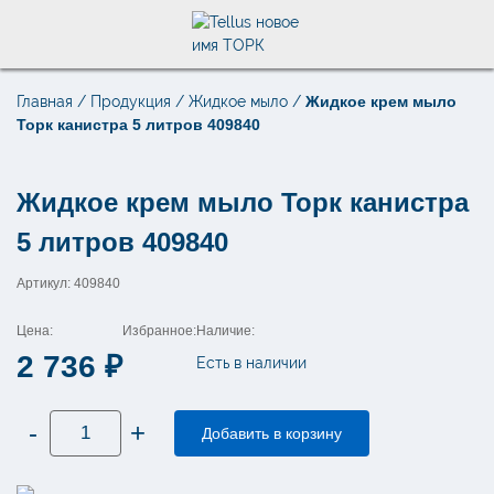
Главная
/
Продукция
/
Жидкое мыло
/
Жидкое крем мыло
Поиск по товарам
Торк канистра 5 литров 409840
×
Жидкое крем мыло Торк канистра
5 литров 409840
Артикул: 409840
Цена:
Избранное:
Наличие:
2 736
₽
Есть в наличии
Количество
-
+
товара
Добавить в корзину
Жидкое
крем
мыло