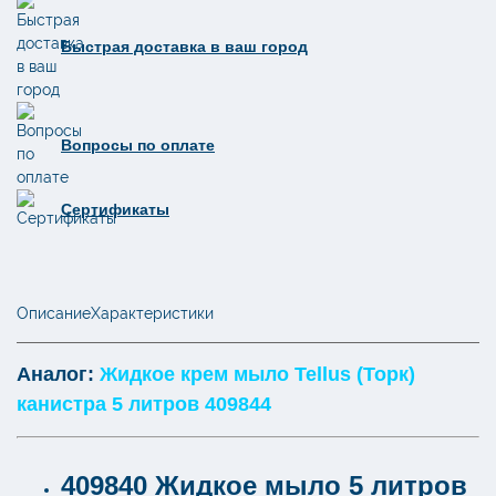
Торк
канистра
5
Быстрая доставка в ваш город
литров
409840
Вопросы по оплате
Сертификаты
Описание
Характеристики
Аналог:
Жидкое крем мыло Tellus (Торк)
канистра 5 литров 409844
409840 Жидкое мыло 5 литров