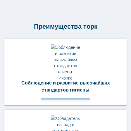
Стандарт
1
слой
525
метров
ТР1
Преимущества торк
(Т1)
120195
Соблюдение и развитие высочайших
стандартов гигиены