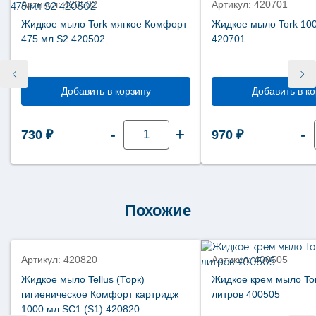
Артикул: 420502
Артикул: 420701
Жидкое мыло Tork мягкое Комфорт
Жидкое мыло Tork 10
475 мл S2 420502
420701
Добавить в корзину
Добавить в к
Количество
-
+
-
730
₽
970
₽
товара
Жидкое
мыло
Tork
мягкое
Комфорт
475
мл
Похожие
S2
420502
Артикул: 420820
Артикул: 400505
Жидкое мыло Tellus (Торк)
Жидкое крем мыло Tor
гигиеническое Комфорт картридж
литров 400505
1000 мл SC1 (S1) 420820