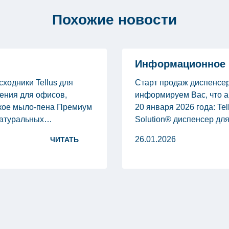
Похожие новости
Информационное п
ходники Tellus для
Старт продаж диспенсер
ения для офисов,
информируем Вас, что ар
гкое мыло-пена Премиум
20 января 2026 года: Te
натуральных
Solution® диспенсер для
т груши, ландыша,
Matic Solution® диспенс
26.01.2026
ЧИТАТЬ
удников и клиентов.
— Tellus Matic Solution
а. Tellus 643100:
сенсором, […]