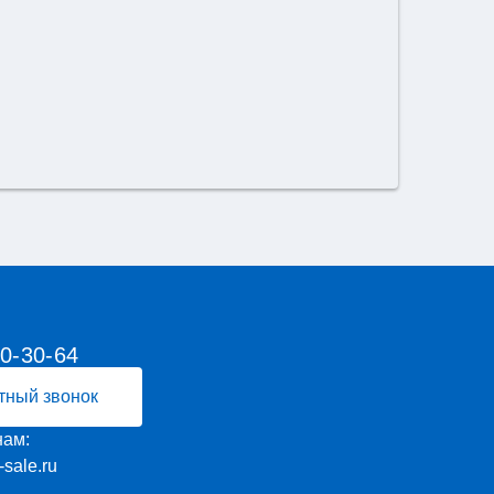
00-30-64
тный звонок
нам:
-sale.ru