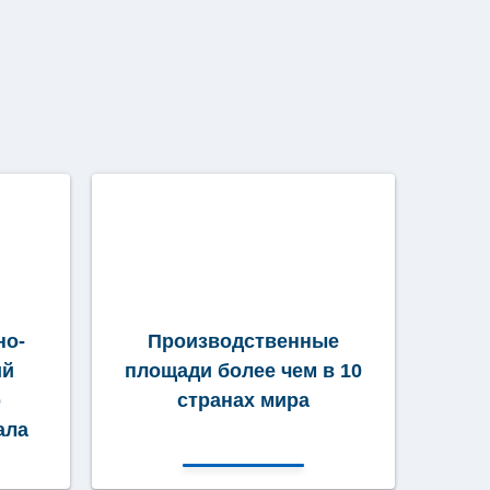
но-
Производственные
ий
площади более чем в 10
р
странах мира
ала