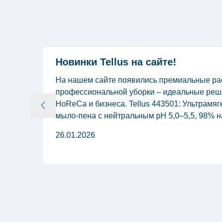
но
Новинки Tellus на сайте!
На нашем сайте появились премиальные рас
25
профессиональной уборки – идеальные реш
HoReCa и бизнеса. Tellus 443501: Ультрамя
мыло-пена с нейтральным pH 5,0–5,5, 98% 
м»)
ингредиентов и биоразлагаемых ПАВ. Арома
е
26.01.2026
ванили – для бережного ухода за кожей сотр
ому
Ь
Экономичный расход, антиоксидантная защит
 Р
Двухслойные косметические […]
елий