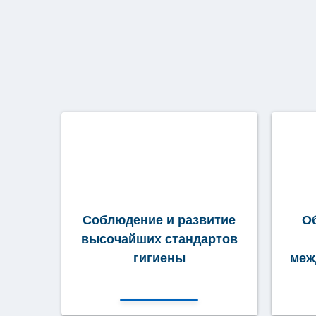
шел
ам
Соблюдение и развитие
О
высочайших стандартов
гигиены
меж