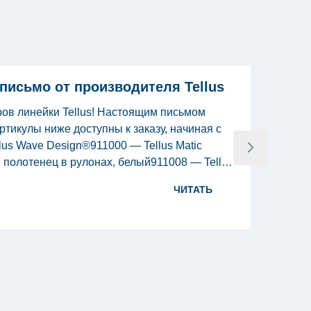
исьмо от производителя Tellus
Ск
ов линейки Tellus! Настоящим письмом
Поп
тикулы ниже доступны к заказу, начиная с
цен
llus Wave Design®911000 — Tellus Matic
выг
 полотенец в рулонах, белый911008 — Tellus
и в
ер для полотенец в рулонах, черный911100
10.
05.1
ЧИТАТЬ
® диспенсер для полотенец в рулонах с