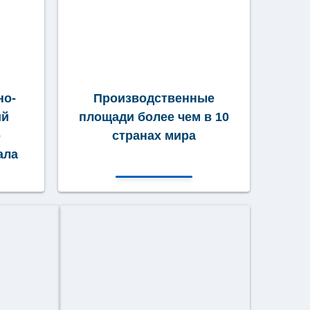
но-
Производственные
ий
площади более чем в 10
р
странах мира
ала