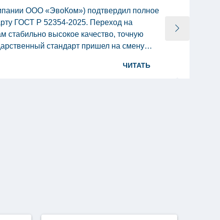
омпании ООО «ЭвоКом») подтвердил полное
На наше
рту ГОСТ Р 52354-2025. Переход на
Tellus 
м стабильно высокое качество, точную
Аромат 
дарственный стандарт пришел на смену
643100:
26.01.2
ЧИТАТЬ