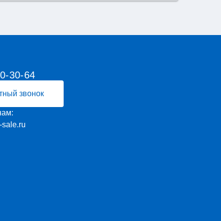
00-30-64
тный звонок
нам:
-sale.ru