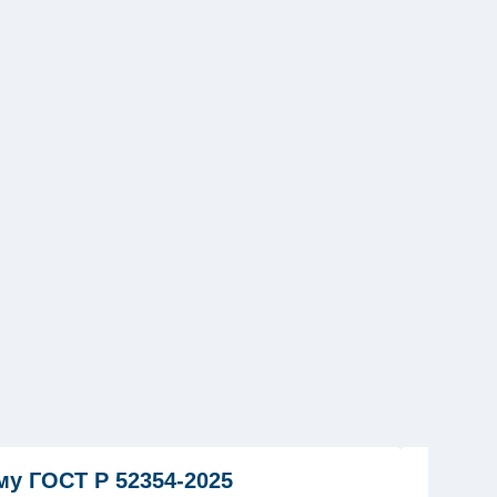
му ГОСТ Р 52354-2025
Новинк