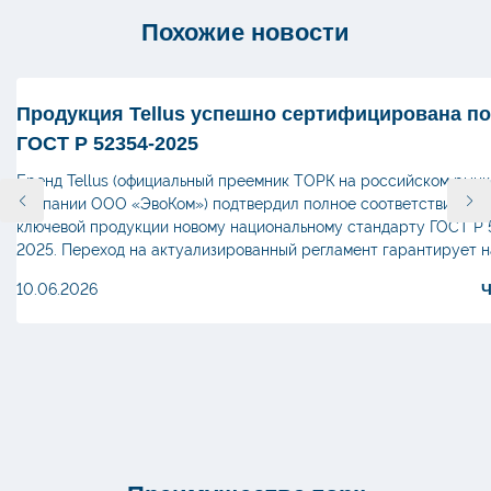
Похожие новости
Продукция Tellus успешно сертифицирована п
ГОСТ Р 52354-2025
Бренд Tellus (официальный преемник ТОРК на российском рынк
компании ООО «ЭвоКом») подтвердил полное соответствие сво
ключевой продукции новому национальному стандарту ГОСТ Р 
2025. Переход на актуализированный регламент гарантирует 
партнерам и клиентам стабильно высокое качество, точную ге
10.06.2026
изделий и строгую гигиеническую безопасность. Новый госуда
стандарт пришел на смену устаревшим нормативам 2005 года.
существенно […]