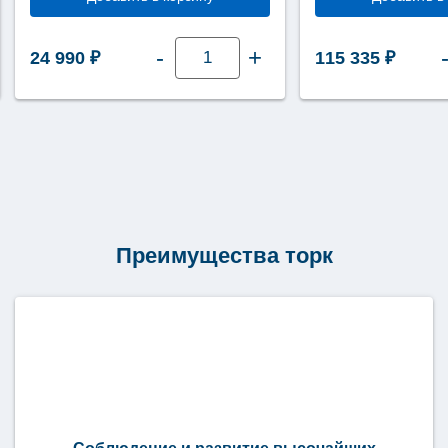
Количество
-
+
24 990
₽
115 335
₽
товара
Диспенсер
для
листовых
полотенец
Tork
Elevation
черный
пластик
Н2
552008
Преимущества торк