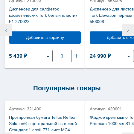
Артикул: 270023
Артикул: 553008
Диспенсер для салфеток
Диспенсер для листо
косметических Tork белый пластик
Tork Elevation черный
F1 270023
553008
Добавить в корзину
Добавить в к
Количество
-
+
-
5 439
₽
24 990
₽
товара
Диспенсер
для
салфеток
косметических
Tork
белый
пластик
Популярные товары
F1
270023
Артикул: 321400
Артикул: 420601
Протирочная бумага Tellus Reflex
Жидкое крем мыло To
Solution® с центральной вытяжкой
Premium 1000 мл S1 
Стандарт 1 слой 771 лист МC4