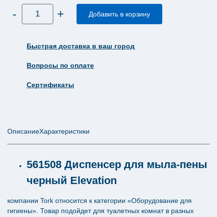
Количество
-
+
товара
Добавить в корзину
Диспенсер
для
мыла
пены
Быстрая доставка в ваш город
Tork
механический
Elevation
Вопросы по оплате
черный
пластик
S4
Сертификаты
561508
Описание
Характеристики
561508 Диспенсер для мыла-пены
черный Elevation
компании Tork относится к категории «Оборудование для
гигиены». Товар подойдет для туалетных комнат в разных