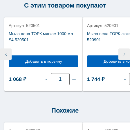
С этим товаром покупают
Артикул: 520501
Артикул: 520901
Мыло пена ТОРК мягкое 1000 мл
Мыло пена ТОРК люкс
S4 520501
520901
Добавить в корзину
Добавить в к
Количество
-
+
-
1 068
₽
1 744
₽
товара
Мыло
пена
ТОРК
мягкое
1000
мл
S4
Похожие
520501