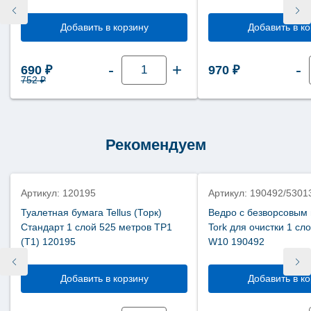
321400
Добавить в корзину
Добавить в к
Количество
-
+
-
Первоначальная цена составляла 752 ₽.
Текущая цена: 690 ₽.
690
₽
970
₽
товара
Протирочная
752
₽
бумага
Tellus
Reflex
Solution®
с
центральной
Рекомендуем
вытяжкой
Стандарт
1
слой
771
Артикул: 120195
Артикул: 190492/5301
лист
МC4
Туалетная бумага Tellus (Торк)
Ведро с безворсовым
321400
Стандарт 1 слой 525 метров ТР1
Tork для очистки 1 сл
(Т1) 120195
W10 190492
Добавить в корзину
Добавить в к
Количество