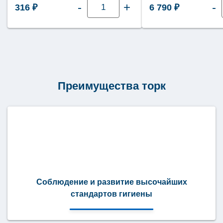
-
+
-
316
₽
6 790
₽
товара
Туалетная
бумага
Tellus
(Торк)
Стандарт
1
слой
525
метров
ТР1
Преимущества торк
(Т1)
120195
Соблюдение и развитие высочайших
стандартов гигиены