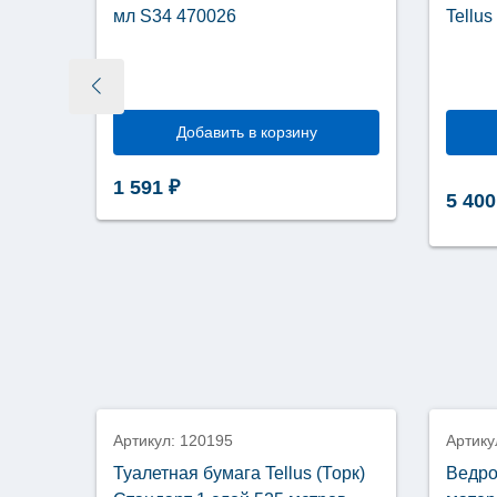
66008
мл S34 470026
Tellu
Добавить в корзину
ство
1 591
₽
+
5 40
тель
ических
в
й
8
Артикул: 120195
Артику
Туалетная бумага Tellus (Торк)
Ведро