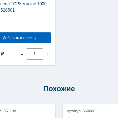
пена ТОРК мягкое 1000
 520501
Добавить в корзину
Количество
-
+
8
₽
товара
Мыло
пена
ТОРК
мягкое
1000
мл
S4
Похожие
520501
л: 551108
Артикул: 560000