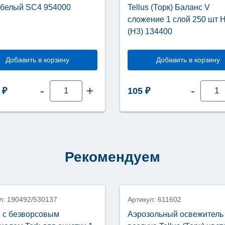
s белый SC4 954000
Tellus (Торк) Баланс V
сложение 1 слой 250 шт 
(Н3) 134400
Добавить в корзину
Добавить в корзину
Количество
Колич
-
+
-
0
₽
105
₽
товара
товар
Диспенсер
Бумаж
для
полот
мыла-
листо
пены
Tellus
Tellus
(Торк)
белый
Балан
SC4
V
Рекомендуем
954000
сложе
1
слой
250
шт
НТ3
л: 190492/530137
Артикул: 611602
(Н3)
13440
 с безворсовым
Аэрозольный освежитель