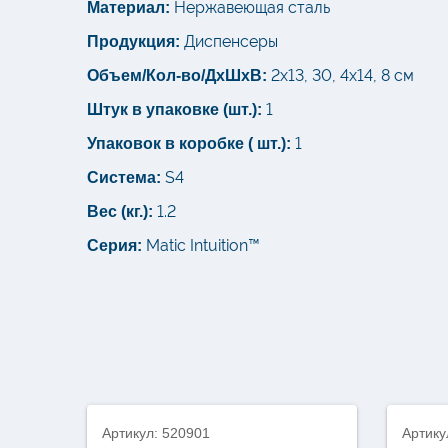
Нержавеющая сталь
Материал:
Диспенсеры
Продукция:
2х13, 30, 4х14, 8 см
Объем/Кол-во/ДхШхВ:
1
Штук в упаковке (шт.):
1
Упаковок в коробке ( шт.):
S4
Система:
1.2
Вес (кг.):
Matic Intuition™
Серия:
Артикул: 520901
Артику