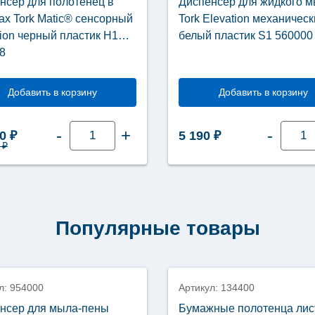
нсер для полотенец в
Диспенсер для жидкого 
ах Tork Matic® сенсорный
Tork Elevation механичес
tion черный пластик Н1
белый пластик S1 560000
8
Добавить в корзину
Добавить в корзину
Количество
Колич
-
+
-
81 ₽.
оначальная цена составляла 76 903 ₽.
Текущая цена: 69 000 ₽.
00
₽
5 190
₽
товара
товар
3
₽
Диспенсер
Диспе
для
для
полотенец
жидко
в
мыла
рулонах
Tork
Tork
Elevat
Matic®
механ
Популярные товары
сенсорный
белый
Elevation
пласт
черный
S1
нка
пластик
5600
Н1
551108
л: 954000
Артикул: 134400
нсер для мыла-пены
Бумажные полотенца ли