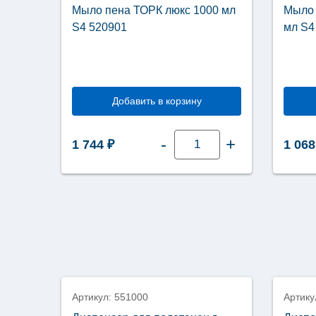
Мыло пена ТОРК люкс 1000 мл
Мыло 
S4 520901
мл S4
Добавить в корзину
Количество
-
+
1 744
₽
1 06
товара
Мыло
пена
ТОРК
люкс
1000
мл
S4
520901
Артикул: 551000
Артику