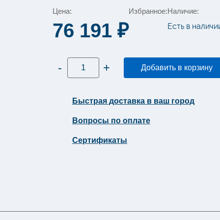
Цена:
Избранное:
Наличие:
76 191
₽
Есть в наличи
Количество
-
+
Добавить в корзину
товара
Диспенсер
для
мыла
пены
Быстрая доставка в ваш город
Tork
сенсорный
Вопросы по оплате
Image
Design
металл
Сертификаты
S4
460009