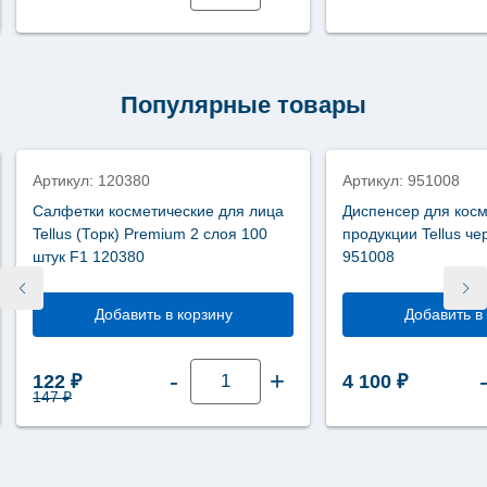
Диспенсер
для
мыла
пены
Tork
механический
Image
Популярные товары
Design
металл
новинка
S4
460010
Артикул: 120380
Артикул: 951008
Салфетки косметические для лица
Диспенсер для кос
Tellus (Торк) Premium 2 слоя 100
продукции Tellus ч
штук F1 120380
951008
Добавить в корзину
Добавить в
Количество
-
+
Первоначальная цена составляла 147 ₽.
Текущая цена: 122 ₽.
122
₽
4 100
₽
товара
Салфетки
147
₽
косметические
для
лица
Tellus
(Торк)
Premium