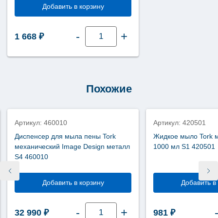
Добавить в корзину
Количество
-
+
1 668
₽
товара
Одноразовые
покрытия
на
унитаз
Tork
1/2
250
Похожие
шт
V1
750160
Артикул: 460010
Артикул: 420501
Диспенсер для мыла пены Tork
Жидкое мыло Tork 
механический Image Design металл
1000 мл S1 420501
S4 460010
Добавить в корзину
Добавить в
Количество
-
+
ляла 76 903 ₽.
 ₽.
32 990
₽
981
₽
товара