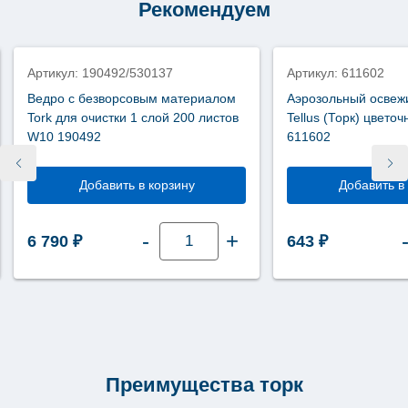
Рекомендуем
2
слоя
100
штук
F1
Артикул: 190492/530137
Артикул: 611602
120380
Ведро с безворсовым материалом
Аэрозольный освеж
Tork для очистки 1 слой 200 листов
Tellus (Торк) цвето
W10 190492
611602
Добавить в корзину
Добавить в
Количество
-
+
6 790
₽
643
₽
товара
Ведро
с
безворсовым
материалом
Tork
для
очистки
1
слой
200
Преимущества торк
листов
W10
190492