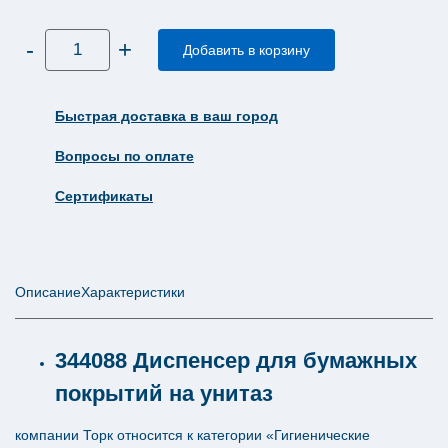
Количество
-
+
товара
Добавить в корзину
Диспенсер
для
одноразовых
покрытий
Быстрая доставка в ваш город
на
унитаз
Tork
Вопросы по оплате
Elevation
черный
пластик
Сертификаты
V1
344088
Описание
Характеристики
344088 Диспенсер для бумажных
покрытий на унитаз
компании Торк относится к категории «Гигиенические