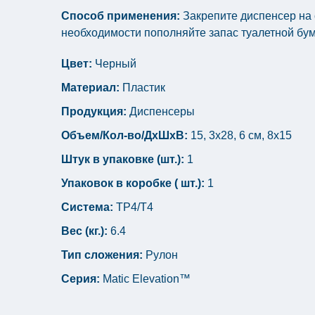
Способ применения:
Закрепите диспенсер на 
необходимости пополняйте запас туалетной бум
Цвет:
Черный
Материал:
Пластик
Продукция:
Диспенсеры
Объем/Кол-во/ДхШхВ:
15, 3х28, 6 см, 8х15
Штук в упаковке (шт.):
1
Упаковок в коробке ( шт.):
1
Система:
TP4/Т4
Вес (кг.):
6.4
Тип сложения:
Рулон
Серия:
Matic Elevation™