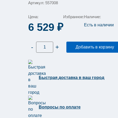
Артикул: 557008
Цена:
Избранное:
Наличие:
6 529
₽
Есть в наличии
Количество
-
+
Добавить в корзину
товара
Диспенсер
для
туалетной
бумаги
Tork
в
стандартных
Быстрая доставка в ваш город
рулонах
Elevation
черный
пластик
Т4
557008
Вопросы по оплате