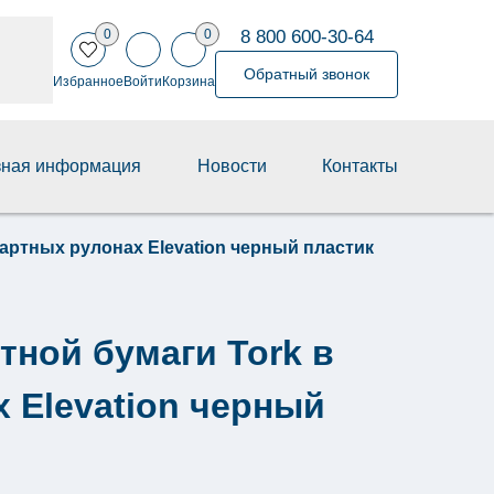
8 800 600-30-64
0
0
Обратный звонок
Избранное
Войти
Корзина
зная информация
Новости
Контакты
дартных рулонах Elevation черный пластик
тной бумаги Tork в
 Elevation черный