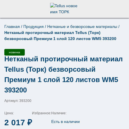
Главная
/
Продукция
/
Нетканые и безворсовые материалы
/
Поиск по товарам
Нетканый протирочный материал Tellus (Торк)
×
безворсовый Премиум 1 слой 120 листов WM5 393200
новинка
Нетканый протирочный материал
Tellus (Торк) безворсовый
Премиум 1 слой 120 листов WM5
393200
Артикул: 393200
Цена:
Избранное:
Наличие:
2 017
₽
Есть в наличии