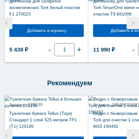
Диспенсер для салфеток
Диспенсер для туалет
косметических Tork белый пластик
Tork SmartOne мини 
F1 270023
пластик Т9 681008
Добавить в корзину
Добавить в к
Количество
-
+
-
5 439
₽
11 990
₽
товара
Диспенсер
для
салфеток
косметических
Tork
белый
пластик
Рекомендуем
F1
270023
Артикул: 120195
Артикул: 190492/5301
Туалетная бумага Tellus (Торк)
Ведро с безворсовым
Стандарт 1 слой 525 метров ТР1
Tork для очистки 1 сл
(Т1) 120195
W10 190492