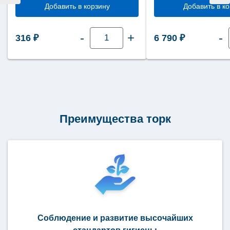
Добавить в корзину
Добавить в к
Количество
-
+
-
316
₽
6 790
₽
товара
Туалетная
бумага
Tellus
(Торк)
Стандарт
1
слой
525
метров
ТР1
Преимущества торк
(Т1)
120195
Соблюдение и развитие высочайших