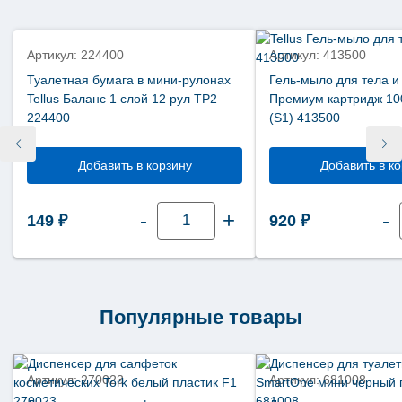
новинка
новинка
Артикул: 224400
Артикул: 413500
Туалетная бумага в мини-рулонах
Гель-мыло для тела и 
Tellus Баланс 1 слой 12 рул ТP2
Премиум картридж 10
224400
(S1) 413500
Добавить в корзину
Добавить в к
Количество
-
+
-
149
₽
920
₽
товара
Туалетная
бумага
в
мини-
рулонах
Tellus
Баланс
Популярные товары
1
слой
12
рул
ТP2
Артикул: 270023
Артикул: 681008
224400