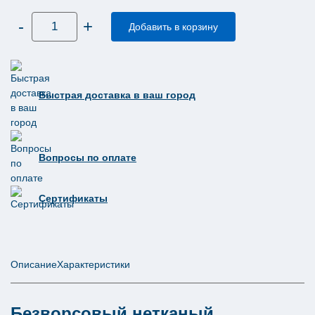
Количество
-
+
товара
Добавить в корзину
Нетканый
протирочный
материал
Tellus
(Торк)
безворсовый
Быстрая доставка в ваш город
Премиум
1
слой
120
листов
WM5
393200
Вопросы по оплате
Сертификаты
Описание
Характеристики
Безворсовый нетканый