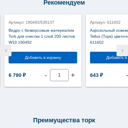
Рекомендуем
Комфорт
1
слой
266
листов
Артикул: 190492/530137
Артикул: 611602
белый
352200
Ведро с безворсовым материалом
Аэрозольный освеж
Tork для очистки 1 слой 200 листов
Tellus (Торк) цвето
W10 190492
611602
Добавить в корзину
Добавить в
Количество
-
+
6 790
₽
643
₽
товара
Ведро
с
безворсовым
материалом
Tork
для
очистки
1
слой
200
Преимущества торк
листов
W10
190492