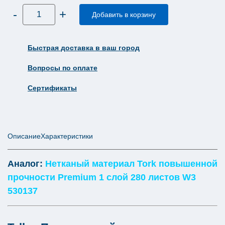
Количество
-
+
товара
Добавить в корзину
Нетканый
материал
Tellus
повышенной
Быстрая доставка в ваш город
прочности
1
слой
Вопросы по оплате
280
листов
W3
Сертификаты
352530
Описание
Характеристики
Аналог:
Нетканый материал Tork повышенной
прочности Premium 1 слой 280 листов W3
530137