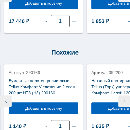
Добавить в корзину
Добавить в
Количество
-
+
17 440
₽
1 853
₽
товара
Диспенсер
для
протирочных
материалов
Tork
Performance
W2
Похожие
653008
новинка
новинка
Артикул: 290166
Артикул: 392200
Бумажные полотенца листовые
Нетканый протироч
Tellus Комфорт V сложение 2 слоя
Tellus (Торк) униве
200 шт НТ3 (Н3) 290166
Комфорт 1 слой 12
392200
Добавить в корзину
Добавить в
Количество
-
+
1 140
₽
1 635
₽
товара
Бумажные