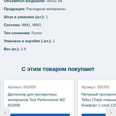
Объем/Кол-во/ДхШхВ:
38х32 см
Продукция:
Расходные материалы
Штук в упаковке (шт.):
1
Система:
WM1, WM3
Тип сложения:
Рулон
Упаковок в коробке ( шт.):
1
Вес (кг.):
2.8
С этим товаром покупают
новинка
Артикул: 653008
Артикул: 392201
Диспенсер для протирочных
Нетканый протироч
материалов Tork Performance W2
Tellus (Торк) повы
653008
Комфорт 1 слой 12
392201