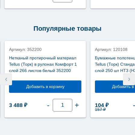
полотенца
листовые
Tellus
Комфорт
V
сложение
Популярные товары
2
слоя
АКЦИЯ
200
шт
НТ3
Артикул: 352200
Артикул: 120108
(Н3)
290166
Нетканый протирочный материал
Бумажные полотенц
Tellus (Торк) в рулонах Комфорт 1
Tellus (Торк) Станд
слой 266 листов белый 352200
слой 250 шт НТ3 (Н
Добавить в корзину
Добавить в
Количество
-
+
Первоначальна
Текущая ц
3 488
₽
104
₽
товара
Нетканый
157
₽
протирочный
материал
Tellus
(Торк)
в
рулонах