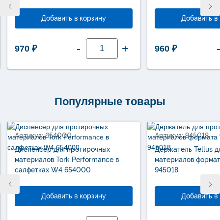
Добавить в корзину
Добавить в
Количество
-
+
970
₽
960
₽
товара
Бумажные
полотенца
листовые
Tork
Singlefold
сложение
ZZ
Популярные товары
ультрамягкие
Н3
новинка
100278
Артикул: 654000
Артикул: 945018
Диспенсер для протирочных
Держатель Tellus 
материалов Tork Performance в
материалов форма
салфетках W4 654000
945018
Добавить в корзину
Добавить в
Количество