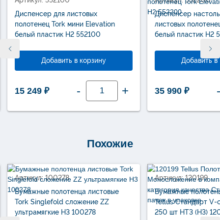
Артикул: 552100
Артикул: 552200
Диспенсер для листовых
Диспенсер настоль
полотенец Tork мини Elevation
листовых полотенец
белый пластик Н2 552100
белый пластик Н2 
Добавить в корзину
Добавить в
Количество
-
+
15 249
₽
35 990
₽
товара
Диспенсер
для
листовых
полотенец
Tork
мини
Elevation
Похожие
белый
пластик
новинка
Н2
552100
Артикул: 100278
Артикул: 120199
Бумажные полотенца листовые
Бумажные полотен
Tork Singlefold сложение ZZ
Tellus Стандарт V-
ультрамягкие Н3 100278
250 шт НТ3 (Н3) 12