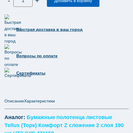
-
+
товара
Добавить в корзину
Бумажные
полотенца
листовые
Tork
Xpress®
сложение
Быстрая доставка в ваш город
Multifold
Advanced
Н2
471135
Вопросы по оплате
Сертификаты
Описание
Характеристики
Аналог:
Бумажные полотенца листовые
Tellus (Торк) Комфорт Z сложение 2 слоя 190