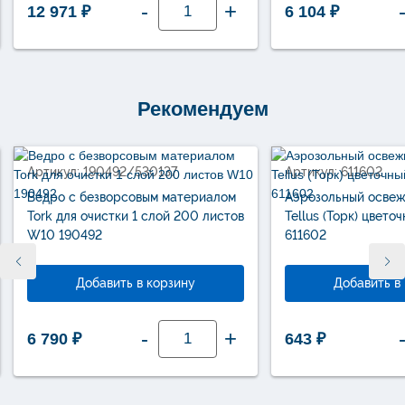
-
+
12 971
₽
6 104
₽
товара
Диспенсер
для
протирочных
материалов
Tork
Performance
в
Рекомендуем
салфетках
W4
654000
Артикул: 190492/530137
Артикул: 611602
Ведро с безворсовым материалом
Аэрозольный освеж
Tork для очистки 1 слой 200 листов
Tellus (Торк) цвето
W10 190492
611602
Добавить в корзину
Добавить в
Количество
-
+
6 790
₽
643
₽
товара
Ведро
с
безворсовым
материалом
Tork