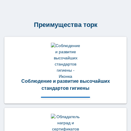
для
очистки
1
слой
200
Преимущества торк
листов
W10
190492
Соблюдение и развитие высочайших
стандартов гигиены