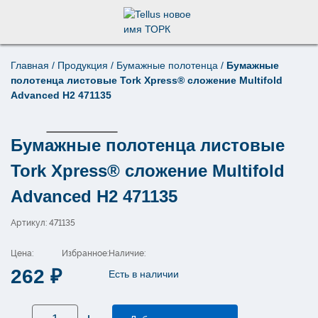
Главная
/
Продукция
/
Бумажные полотенца
/
Бумажные
Поиск по товарам
полотенца листовые Tork Xpress® сложение Multifold
×
Advanced Н2 471135
Бумажные полотенца листовые
Tork Xpress® сложение Multifold
Advanced Н2 471135
Артикул: 471135
Цена:
Избранное:
Наличие:
262
₽
Есть в наличии
Количество