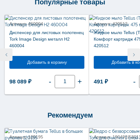
Популярные товары
вытяжкой
М2
659000
Артикул: 460004
Артикул: 420512
Диспенсер для листовых полотенец
Жидкое мыло Tellus (Т
Tork Image Design металл Н2
Комфорт картридж 47
460004
420512
Добавить в корзину
Добавить в к
Количество
-
+
-
98 089
₽
491
₽
товара
Диспенсер
для
листовых
полотенец
Tork
Image
Design
Рекомендуем
металл
Н2
460004
Артикул: 120195
Артикул: 190492/5301