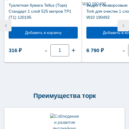
Туалетная бумага Tellus (Торк)
Ведро с безворсовым
Стандарт 1 слой 525 метров ТР1
Tork для очистки 1 сл
(Т1) 120195
W10 190492
Добавить в корзину
Добавить в к
Количество
-
+
-
316
₽
6 790
₽
товара
Туалетная
бумага
Tellus
(Торк)
Стандарт
1
слой
525
метров
ТР1
Преимущества торк
(Т1)
120195