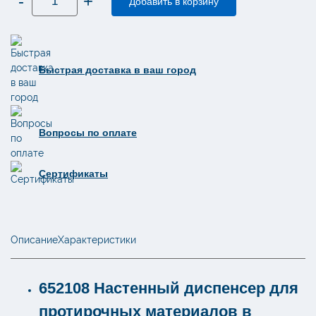
-
+
товара
Добавить в корзину
Диспенсер
для
протирочных
материалов
Tork
Performance
Быстрая доставка в ваш город
W1
652108
Вопросы по оплате
Сертификаты
Описание
Характеристики
652108 Настенный диспенсер для
протирочных материалов в