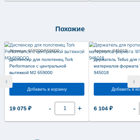
Похожие
новинка
Артикул: 659000/559000
Артикул: 945018
Диспенсер для полотенец Tork
Держатель Tellus для
Performance с центральной
материалов формата
вытяжкой М2 659000
945018
Добавить в корзину
Добавить в к
Количество
-
+
-
19 075
₽
6 104
₽
товара
Диспенсер
для
полотенец
Tork
Performance
с
центральной