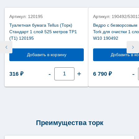
Джамбо
рулонах
TP2
922000
Артикул: 120195
Артикул: 190492/5301
Туалетная бумага Tellus (Торк)
Ведро с безворсовым
Стандарт 1 слой 525 метров ТР1
Tork для очистки 1 сл
(Т1) 120195
W10 190492
Добавить в корзину
Добавить в к
Количество
-
+
-
316
₽
6 790
₽
товара
Туалетная
бумага
Tellus
(Торк)
Стандарт
1
слой
525
метров
ТР1
Преимущества торк
(Т1)
120195