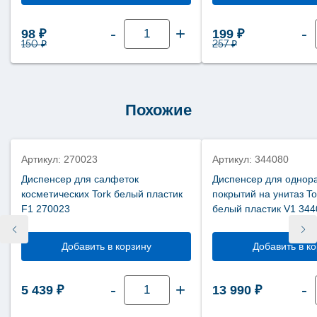
Количество
-
+
-
Первоначальная цена составляла 150 ₽.
Текущая цена: 98 ₽.
Первоначальная 
Текущая цен
98
₽
199
₽
товара
Туалетная
150
₽
257
₽
бумага
Tellus
(Торк)
Стандарт
1
слой
Похожие
200
метров
ТР2
(Т2)
120197
Артикул: 270023
Артикул: 344080
Диспенсер для салфеток
Диспенсер для однор
косметических Tork белый пластик
покрытий на унитаз Tor
F1 270023
белый пластик V1 344
Добавить в корзину
Добавить в к
Количество
-
+
-
5 439
₽
13 990
₽
товара
Диспенсер
для