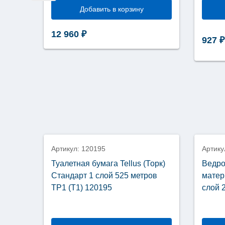
Добавить в корзину
ство
12 960
₽
+
927
₽
нсер
ых
енец
ложение
0
Артикул: 120195
Артику
Туалетная бумага Tellus (Торк)
Ведро
Стандарт 1 слой 525 метров
матер
ТР1 (Т1) 120195
слой 