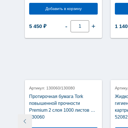
Добавить в корзину
Количество
-
+
5 450
₽
1 14
товара
Диспенсер
для
туалетной
бумаги
Tellus
черный
в
мини
Джамбо
рулонах
Нет в наличии
TP2
922008
Артикул: 130060/130080
Артику
овых
Протирочная бумага Tork
Жидко
повышенной прочности
гигие
0
Premium 2 слоя 1000 листов W1
картр
130060
52082