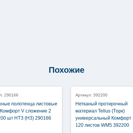
Похожие
нка
новинка
л: 290166
Артикул: 392200
ные полотенца листовые
Нетканый протирочный
s Комфорт V сложение 2
материал Tellus (Торк)
200 шт НТ3 (Н3) 290166
универсальный Комфорт 
120 листов WM5 392200