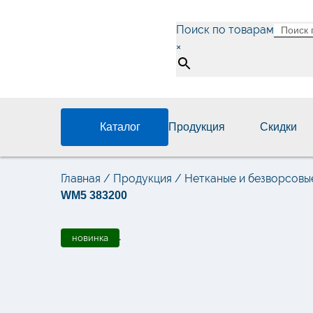
Поиск по товарам
×
Каталог
Продукция
Скидки
Главная
/
Продукция
/
Нетканые и безворсовы
WM5 383200
новинка