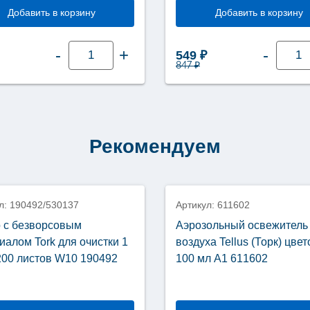
Добавить в корзину
Добавить в корзину
Количество
Колич
-
+
-
Первоначальная цена
Текущая цена: 54
549
₽
товара
товар
847
₽
Жидкое
Бумаж
мыло
полот
пена
в
Tellus
рулон
(Торк)
Tellus
гигиеническое
(Торк)
Комфорт
Matic
Рекомендуем
картридж
Комфо
1000
2
мл
слоя
SC4
150
(S4)
м
520821
НТ1
л: 190492/530137
Артикул: 611602
(Н1)
12006
 с безворсовым
Аэрозольный освежитель
иалом Tork для очистки 1
воздуха Tellus (Торк) цве
200 листов W10 190492
100 мл А1 611602