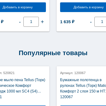
Добавить в корзину
Добавить в корзину
Количество
Колич
-
+
-
0
₽
1 635
₽
товара
товар
Бумажные
Нетка
полотенца
проти
листовые
матер
Tellus
Tellus
Комфорт
(Торк)
V
униве
сложение
Комфо
Популярные товары
2
1
слоя
слой
200
120
АКЦИЯ
шт
листо
НТ3
WM5
(Н3)
39220
л: 520821
Артикул: 120067
290166
е мыло пена Tellus (Торк)
Бумажные полотенца в
ническое Комфорт
рулонах Tellus (Торк) Mati
идж 1000 мл SC4 (S4)
Комфорт 2 слоя 150 м НТ
1
120067