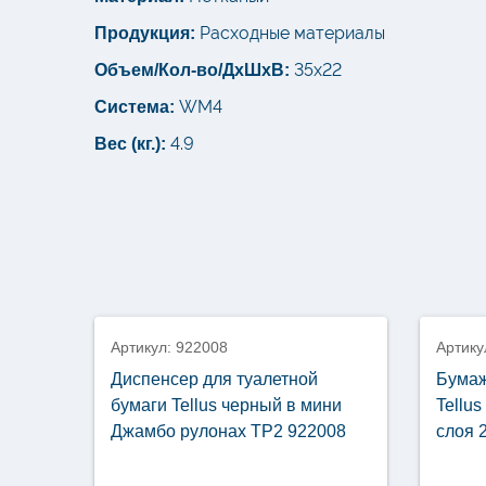
Расходные материалы
Продукция:
35х22
Объем/Кол-во/ДхШхВ:
WM4
Система:
4.9
Вес (кг.):
новинка
нови
Артикул: 922008
Артику
Диспенсер для туалетной
Бумаж
бумаги Tellus черный в мини
Tellu
Джамбо рулонах TP2 922008
слоя 