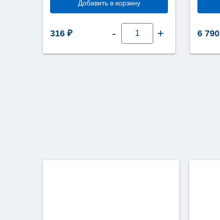
Добавить в корзину
Количество
-
+
316
₽
6 79
товара
Туалетная
бумага
Tellus
(Торк)
Стандарт
1
слой
525
метров
ТР1
(Т1)
120195