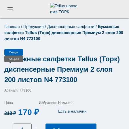
Главная
/
Продукция
/
Диспенсерные салфетки
/
Бумажные
Поиск по товарам
салфетки Tellus (Торк) диспенсерные Премиум 2 слоя 200
×
листов N4 773100
Скидка
Бумажные салфетки Tellus (Торк)
АКЦИЯ
диспенсерные Премиум 2 слоя
200 листов N4 773100
Артикул: 773100
Цена:
Избранное:
Наличие:
Первоначальная
Текущая
170
₽
Есть в наличии
218
₽
цена
цена:
Количество
составляла
170 ₽.