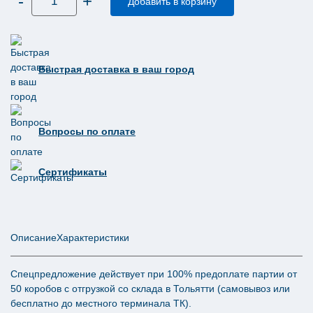
-
+
товара
Добавить в корзину
Бумажные
218 ₽.
салфетки
Tellus
(Торк)
диспенсерные
Премиум
Быстрая доставка в ваш город
2
слоя
200
листов
N4
773100
Вопросы по оплате
Сертификаты
Описание
Характеристики
Спецпредложение действует при 100% предоплате партии от
50 коробов с отгрузкой со склада в Тольятти (самовывоз или
бесплатно до местного терминала ТК).