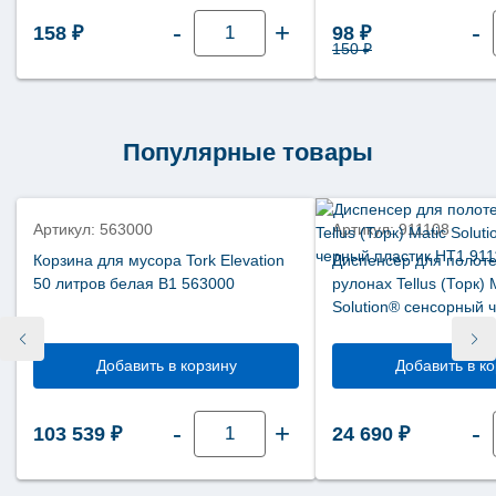
Количество
-
+
-
Первоначальная 
Текущая цена
158
₽
98
₽
товара
Салфетки
150
₽
косметические
для
лица
Tellus
NapServe
Solution
Популярные товары
Premium
643100
новинка
Артикул: 563000
Артикул: 911108
Корзина для мусора Tork Elevation
Диспенсер для полоте
50 литров белая В1 563000
рулонах Tellus (Торк) 
Solution® сенсорный 
пластик НТ1 911108
Добавить в корзину
Добавить в к
Количество
-
+
-
103 539
₽
24 690
₽
товара
Корзина
для
мусора
Tork