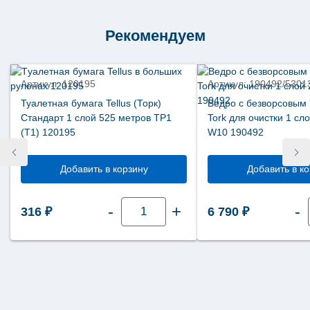
Elevation
50
литров
Рекомендуем
белая
В1
563000
Артикул: 120195
Артикул: 190492/5301
Туалетная бумага Tellus (Торк)
Ведро с безворсовым
Стандарт 1 слой 525 метров ТР1
Tork для очистки 1 сл
(Т1) 120195
W10 190492
Добавить в корзину
Добавить в к
Количество
-
+
-
316
₽
6 790
₽
товара
Туалетная
бумага
Tellus
(Торк)
Стандарт
1
слой
525
метров
ТР1